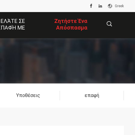
Greek
 ΕΛΆΤΕ ΣΕ
Ζητήστε Ένα
ΕΠΑΦΉ ΜΕ
Απόσπασμα
描
述
Υποθέσεις
επαφή