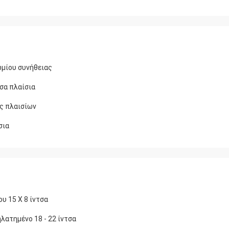
ωμίου συνήθειας
τσα πλαίσια
ς πλαισίων
σια
υ 15 X 8 ίντσα
λατημένο 18 - 22 ίντσα