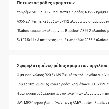
Πετώντας ρόδες κραμάτων
το κράμα 5X112 5X120 που πετά τις ρόδες A356.2 κράμα 19
A356.2 Aftermarket ροδών 5x112 αλουμινίου απορριμμάτ
Πλαίσια κραμάτων αλουμινίου Beadlock A356.2 πλαισίων
5x127 5x114.3 πετώντας κραμάτων ροδών A356.2 πλαίσιο
Σφυρηλατημένες ρόδες κραμάτων αργιλίου
Ο μαύρος χαλκός R20 6x139.7 κυλά το πολυ σχέδιο ακτίνω
Κοίλες 20x12 βαθιές κοίλες ρόδες κραμάτων PCD 6x139.7
Η ματ μαύρη ρόδα κραμάτων αυτοκινήτων αλουμινίου περι
JWL ΜΈΣΩ σφυρηλατημένων των η BMW ροδών πλαισίων αργ