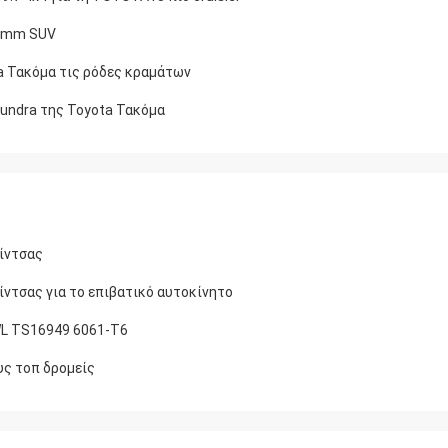
12mm SUV
ta Τακόμα τις ρόδες κραμάτων
Tundra της Toyota Τακόμα
ίντσας
ντσας για το επιβατικό αυτοκίνητο
WL TS16949 6061-T6
υς τοπ δρομείς