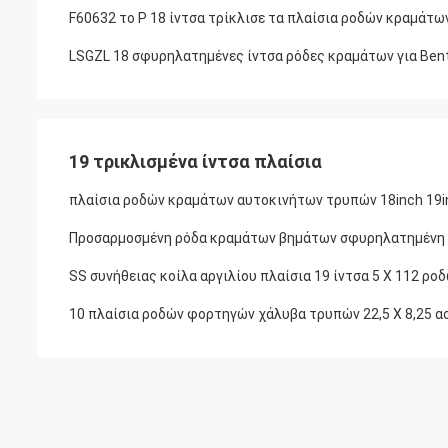
F60632 το Ρ 18 ίντσα τρίκλισε τα πλαίσια ροδών κραμάτων
LSGZL 18 σφυρηλατημένες ίντσα ρόδες κραμάτων για Ben
19 τρικλισμένα ίντσα πλαίσια
πλαίσια ροδών κραμάτων αυτοκινήτων τρυπών 18inch 19inc
Προσαρμοσμένη ρόδα κραμάτων βημάτων σφυρηλατημένη χεί
SS συνήθειας κοίλα αργιλίου πλαίσια 19 ίντσα 5 X 112 
10 πλαίσια ροδών φορτηγών χάλυβα τρυπών 22,5 X 8,25 