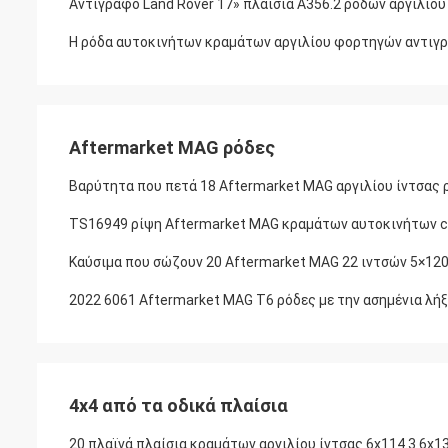
Αντίγραφο Land Rover 17» πλαίσια A356.2 ροδών αργιλίου
Η ρόδα αυτοκινήτων κραμάτων αργιλίου φορτηγών αντιγρά
Aftermarket MAG ρόδες
Βαρύτητα που πετά 18 Aftermarket MAG αργιλίου ίντσας 
TS16949 ρίψη Aftermarket MAG κραμάτων αυτοκινήτων 
Καύσιμα που σώζουν 20 Aftermarket MAG 22 ιντσών 5×12
2022 6061 Aftermarket MAG T6 ρόδες με την ασημένια λή
4x4 από τα οδικά πλαίσια
20 πλαϊνά πλαίσια κραμάτων αργιλίου ίντσας 6x114.3 6x139