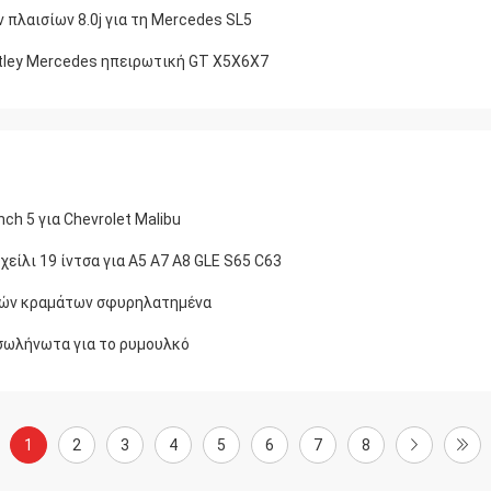
 πλαισίων 8.0j για τη Mercedes SL5
tley Mercedes ηπειρωτική GT X5X6X7
h 5 για Chevrolet Malibu
λι 19 ίντσα για A5 A7 A8 GLE S65 C63
ροδών κραμάτων σφυρηλατημένα
ασωλήνωτα για το ρυμουλκό
1
2
3
4
5
6
7
8