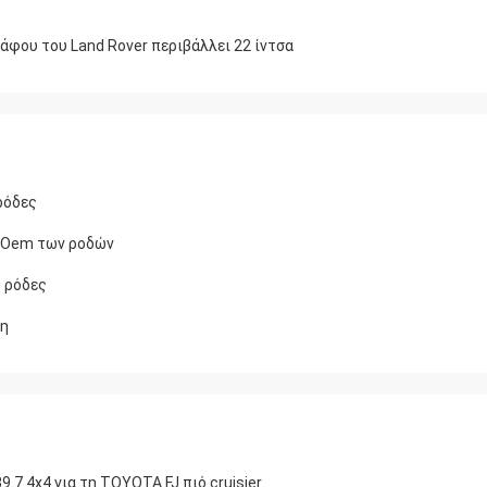
φου του Land Rover περιβάλλει 22 ίντσα
ρόδες
cOem των ροδών
0 ρόδες
ξη
.7 4x4 για τη TOYOTA FJ πιό cruisier