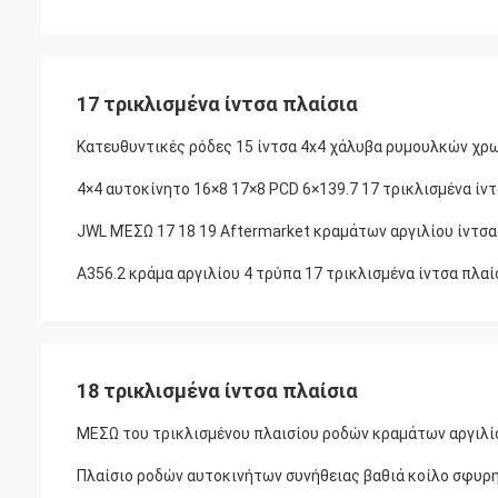
17 τρικλισμένα ίντσα πλαίσια
Κατευθυντικές ρόδες 15 ίντσα 4x4 χάλυβα ρυμουλκών χρ
4×4 αυτοκίνητο 16×8 17×8 PCD 6×139.7 17 τρικλισμένα ίν
JWL ΜΈΣΩ 17 18 19 Aftermarket κραμάτων αργιλίου ίντσα
A356.2 κράμα αργιλίου 4 τρύπα 17 τρικλισμένα ίντσα πλαί
18 τρικλισμένα ίντσα πλαίσια
ΜΕΣΩ του τρικλισμένου πλαισίου ροδών κραμάτων αργιλίο
Πλαίσιο ροδών αυτοκινήτων συνήθειας βαθιά κοίλο σφυρη