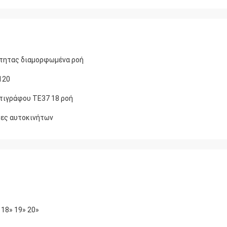
ότητας διαμορφωμένα ροή
120
τιγράφου TE37 18 ροή
δες αυτοκινήτων
 18» 19» 20»