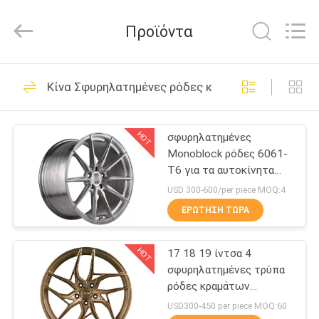
Shanghai
Rimax
Industry
Προϊόντα
Co.,Ltd.
All
Rights
Reserved.
ΣΠΊΤΙ
62
Κίνα Σφυρηλατημένες ρόδες κραμάτων αργιλίου
Πετώντας ρόδες
ΠΡΟΪΌΝΤΑ
κραμάτων
HOT
σφυρηλατημένες
Monoblock ρόδες 6061-
ΠΕΡΊΠΟΥ
T6 για τα αυτοκίνητα
ΕΜΕΊΣ
απόδοσης
USD 300-600/per piece MOQ:4
ΕΡΏΤΗΣΗ ΤΏΡΑ
51
ΓΎΡΟΣ
Σφυρηλατημένες
HOT
17 18 19 ίντσα 4
ΕΡΓΟΣΤΑΣΊΩΝ
σφυρηλατημένες τρύπα
ρόδες κραμάτων
ρόδες κραμάτων
ΠΟΙΟΤΙΚΌΣ
αργιλίου
USD300-450 per piece MOQ:60
αργιλίου