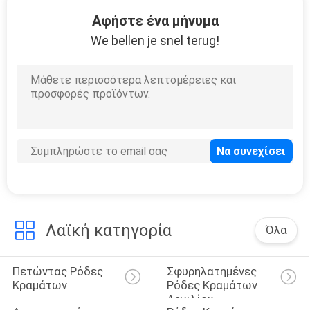
12
Αφήστε ένα μήνυμα
18 τρικλισμένα
We bellen je snel terug!
ίντσα πλαίσια
15
19 τρικλισμένα
ίντσα πλαίσια
Λαϊκή κατηγορία
Όλα
Πετώντας Ρόδες 
Σφυρηλατημένες 
Κραμάτων
Ρόδες Κραμάτων 
Αργιλίου