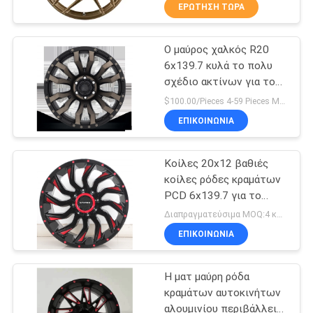
ΈΛΕΓΧΟΣ
ΕΡΏΤΗΣΗ ΤΏΡΑ
Ο μαύρος χαλκός R20
ΜΑΣ
10
6x139.7 κυλά το πολυ
ΕΛΆΤΕ
σχέδιο ακτίνων για το
Διαμορφωμένες
ΣΕ
πλαϊνό αυτοκίνητο
$100.00/Pieces 4-59 Pieces MOQ:4 κομμάτια
ροή ρόδες
ΕΠΑΦΉ
ΕΠΙΚΟΙΝΩΝΊΑ
κραμάτων
ΜΕ
Κοίλες 20x12 βαθιές
κοίλες ρόδες κραμάτων
ΖΗΤΉΣΤΕ
PCD 6x139.7 για το
47
ΤΖΙΠ TOYOTA
ΈΝΑ
Διαπραγματεύσιμα MOQ:4 κομμάτια
Ρόδες κραμάτων
ΕΠΙΚΟΙΝΩΝΊΑ
ΑΠΌΣΠΑΣΜΑ
αντιγράφου
Η ματ μαύρη ρόδα
SITEMAP
κραμάτων αυτοκινήτων
αλουμινίου περιβάλλει