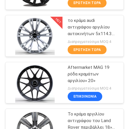
ΈΛΕΓΧΟΣ
ΕΡΏΤΗΣΗ ΤΏΡΑ
HOT
το κράμα audi
ΜΑΣ
10
αντιγράφου αργιλίου
ΕΛΆΤΕ
αυτοκινήτων 5x114.3
Διαμορφωμένες
ΣΕ
5x120 κυλά το μέγεθος
Διαπραγματεύσιμα MOQ:4
ροή ρόδες
18 19 20
ΕΠΑΦΉ
ΕΡΏΤΗΣΗ ΤΏΡΑ
κραμάτων
ΜΕ
Aftermarket MAG 19
ρόδα κραμάτων
ΖΗΤΉΣΤΕ
αργιλίου» 20»
47
ΈΝΑ
Διαπραγματεύσιμα MOQ:4
Ρόδες κραμάτων
ΕΠΙΚΟΙΝΩΝΊΑ
ΑΠΌΣΠΑΣΜΑ
αντιγράφου
Το κράμα αργιλίου
SITEMAP
αντιγράφου του Land
Rover περιβάλλει 18»