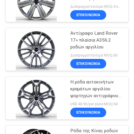
19» 20»
PRIVACY
Διαπραγματεύσιμα MOQ:4 κομμάτια
ΕΠΙΚΟΙΝΩΝΊΑ
POLICY
70
Aftermarket MAG
Αντίγραφο Land Rover
17» πλαίσια A356.2
ρόδες
ροδών αργιλίου
Διαπραγματεύσιμα MOQ:60
ΕΠΙΚΟΙΝΩΝΊΑ
Η ρόδα αυτοκινήτων
88
κραμάτων αργιλίου
4x4 από τα οδικά
φορτηγών αντιγράφου
του Land Rover
USD 40-90/per piece MOQ:60
πλαίσια
περιβάλλει 22 ίντσα
ΕΠΙΚΟΙΝΩΝΊΑ
Ρόδα της Κίνας ροδών