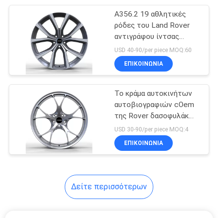
A356.2 19 αθλητικές
6
ρόδες του Land Rover
3 σφυρηλατημένες
αντιγράφου ίντσας
ελαφριές
USD 40-90/per piece MOQ:60
κομμάτια ρόδες
ΕΠΙΚΟΙΝΩΝΊΑ
Το κράμα αυτοκινήτων
αυτοβιογραφιών cOem
της Rover δασοφυλάκων
8
αθλητικής μόδας κυλά τα
USD 30-90/per piece MOQ:4
17 τρικλισμένα
πλαίσια
ΕΠΙΚΟΙΝΩΝΊΑ
ίντσα πλαίσια
Δείτε περισσότερων