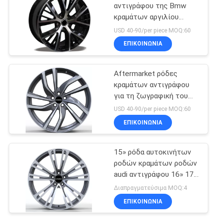
αντιγράφου της Bmw
κραμάτων αργιλίου
6
πλαισίων ροδών
USD 40-90/per piece MOQ:60
αυτοκινήτων
Σφυρηλατημένες
ΕΠΙΚΟΙΝΩΝΊΑ
Monoblock ρόδες
Aftermarket ρόδες
κραμάτων αντιγράφου
για τη ζωγραφική του
Land Rover
USD 40-90/per piece MOQ:60
ΕΠΙΚΟΙΝΩΝΊΑ
7
2 σφυρηλατημένες
15» ρόδα αυτοκινήτων
ροδών κραμάτων ροδών
κομμάτια ρόδες
audi αντιγράφου 16» 17»
18»
Διαπραγματεύσιμα MOQ:4
ΕΠΙΚΟΙΝΩΝΊΑ