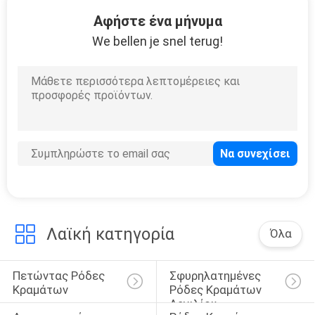
12
Αφήστε ένα μήνυμα
18 τρικλισμένα
We bellen je snel terug!
ίντσα πλαίσια
15
19 τρικλισμένα
ίντσα πλαίσια
Λαϊκή κατηγορία
Όλα
Πετώντας Ρόδες 
Σφυρηλατημένες 
Κραμάτων
Ρόδες Κραμάτων 
Αργιλίου