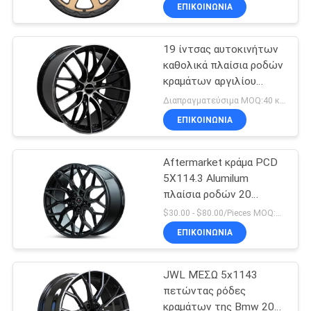
ΈΛΕΓΧΟΣ
ΕΠΙΚΟΙΝΩΝΊΑ
19 ίντσας αυτοκινήτων
ΜΑΣ
10
καθολικά πλαίσια ροδών
ΕΛΆΤΕ
κραμάτων αργιλίου
Διαμορφωμένες
ΣΕ
πετώντας με PCD
Διαπραγματεύσιμα MOQ:40 κομμάτια
ροή ρόδες
5x120
ΕΠΑΦΉ
ΕΠΙΚΟΙΝΩΝΊΑ
κραμάτων
ΜΕ
Aftermarket κράμα PCD
5X114.3 Alumilum
ΖΗΤΉΣΤΕ
πλαίσια ροδών 20
47
ιντσών
ΈΝΑ
$30.00 - $80.00/Pieces MOQ:4 κομμάτια
Ρόδες κραμάτων
ΕΠΙΚΟΙΝΩΝΊΑ
ΑΠΌΣΠΑΣΜΑ
αντιγράφου
JWL ΜΈΣΩ 5x1143
SITEMAP
πετώντας ρόδες
κραμάτων της Bmw 20