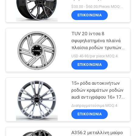
ιντσών
PRIVACY
$30.00 - $60.00/Pieces MOQ:4 κομμάτια
ΕΠΙΚΟΙΝΩΝΊΑ
POLICY
70
Aftermarket MAG
TUV 20 ίντσα 8
σφυρηλατημένα πλαϊνά
ρόδες
πλαίσια ροδών τρυπών
A356.2 4x4
USD 40-90/per piece MOQ:4
ΕΠΙΚΟΙΝΩΝΊΑ
15» ρόδα αυτοκινήτων
88
ροδών κραμάτων ροδών
4x4 από τα οδικά
audi αντιγράφου 16» 17»
18»
Διαπραγματεύσιμα MOQ:4
πλαίσια
ΕΠΙΚΟΙΝΩΝΊΑ
A356.2 μεταλλίνη μαύρο