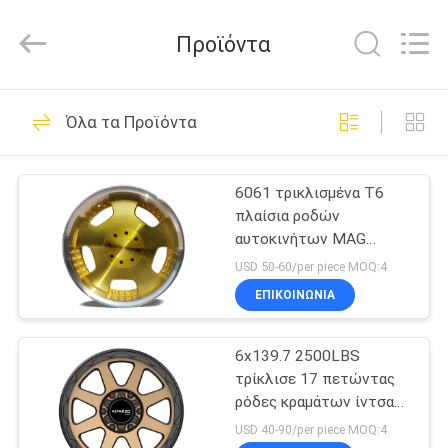
Shanghai
Rimax
Industry
Προϊόντα
Co.,Ltd.
All
Rights
Reserved.
ΣΠΊΤΙ
62
Όλα τα Προϊόντα
Πετώντας ρόδες
ΠΡΟΪΌΝΤΑ
κραμάτων
6061 τρικλισμένα T6
πλαίσια ροδών
ΠΕΡΊΠΟΥ
αυτοκινήτων MAG
ΕΜΕΊΣ
κραμάτων Velg ταχέα
USD 50-60/per piece MOQ:4
ΕΠΙΚΟΙΝΩΝΊΑ
51
ΓΎΡΟΣ
Σφυρηλατημένες
6x139.7 2500LBS
ΕΡΓΟΣΤΑΣΊΩΝ
τρίκλισε 17 πετώντας
ρόδες κραμάτων
ρόδες κραμάτων ίντσας
ΠΟΙΟΤΙΚΌΣ
για Range Rover
USD 40-90/per piece MOQ:4
αργιλίου