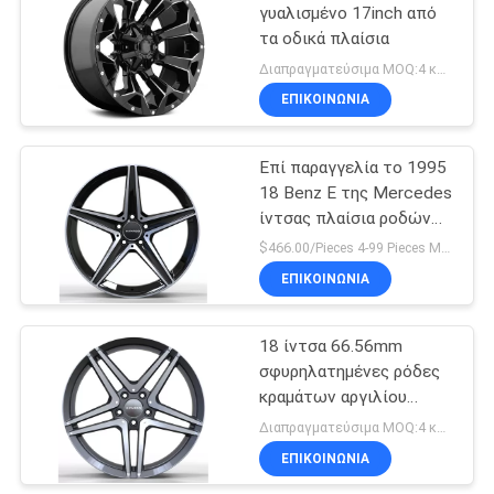
γυαλισμένο 17inch από
τα οδικά πλαίσια
6
Διαπραγματεύσιμα MOQ:4 κομμάτια
Σφυρηλατημένες
ΕΠΙΚΟΙΝΩΝΊΑ
Monoblock ρόδες
Επί παραγγελία το 1995
18 Benz Ε της Mercedes
ίντσας πλαίσια ροδών
κατηγορίας
$466.00/Pieces 4-99 Pieces MOQ:4 κομμάτια
ΕΠΙΚΟΙΝΩΝΊΑ
7
2 σφυρηλατημένες
18 ίντσα 66.56mm
σφυρηλατημένες ρόδες
κομμάτια ρόδες
κραμάτων αργιλίου
αντιδιαβρωτικές
Διαπραγματεύσιμα MOQ:4 κομμάτια
ΕΠΙΚΟΙΝΩΝΊΑ