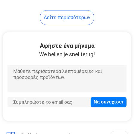
6
Δείτε περισσότερων
3 σφυρηλατημένες
κομμάτια ρόδες
Αφήστε ένα μήνυμα
We bellen je snel terug!
8
17 τρικλισμένα
ίντσα πλαίσια