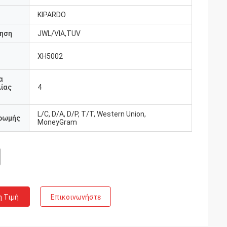
KIPARDO
ηση
JWL/VIA,TUV
XH5002
υ
α
ίας
4
L/C, D/A, D/P, T/T, Western Union,
ρωμής
MoneyGram
η Τιμή
Επικοινωνήστε