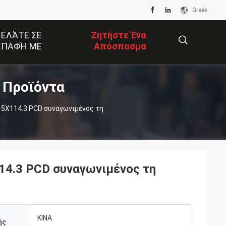
Greek
 ΕΛΆΤΕ ΣΕ
Ζητήστε Ένα
ΕΠΑΦΉ ΜΕ
Απόσπασμα
 Προϊόντα
描
 5X114.3 PCD συναγωνιμένος τη
述
14.3 PCD συναγωνιμένος τη
ΚΙΝΑ
ής