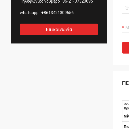
Τηλεφωνικό νούμερο :
86-21-37320095
whatsapp :
+8613421309656
Επικοινωνία
ΠΕ
όν
πρ
Μέ
Πι