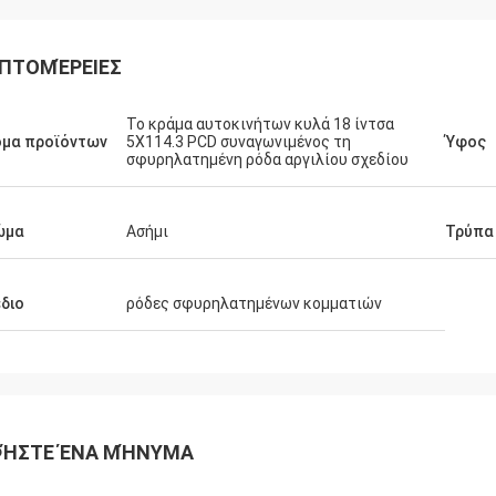
ΠΤΟΜΈΡΕΙΕΣ
Το κράμα αυτοκινήτων κυλά 18 ίντσα
ομα προϊόντων
5X114.3 PCD συναγωνιμένος τη
Ύφος
σφυρηλατημένη ρόδα αργιλίου σχεδίου
ώμα
Ασήμι
Τρύπα
διο
ρόδες σφυρηλατημένων κομματιών
ΉΣΤΕ ΈΝΑ ΜΉΝΥΜΑ