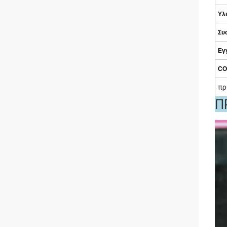
Υλ
Συ
Εγ
CO
πρ
Π