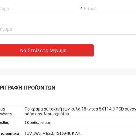
Να Στείλετε Μήνυμα
ΡΙΓΡΑΦΉ ΠΡΟΪΌΝΤΩΝ
Το κράμα αυτοκινήτων κυλά 18 ίντσα 5X114.3 PCD συν
ομα
ρόδα αργιλίου σχεδίου
οϊόντων
γεθος
18 ρόδες ίντσας
στοποιητικά
TUV, JWL, ΜΈΣΩ, TS16949, Κ.ΛΠ.