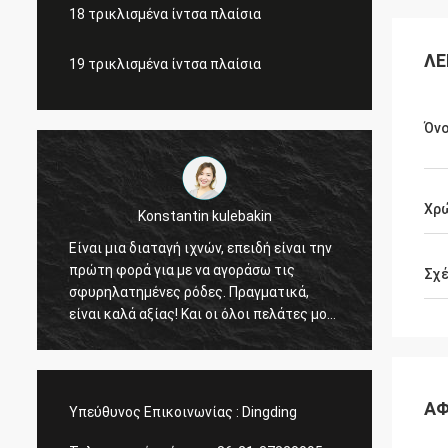
18 τρικλισμένα ίντσα πλαίσια
ΛΕ
19 τρικλισμένα ίντσα πλαίσια
Όν
Χρ
Lucas Mendes
 είναι την
τρομερή ρόδα, καλή ποιότητα και
 τις
συμπαθητικό σχέδιο. σας ευχαριστώ για
Σχέ
τικά,
τη γρήγορη απάντησή σας και την
ελάτες μου
υπηρεσία
α. Πλανίζω
δοση της
τι όλα
ό τις
ΑΦ
Υπεύθυνος Επικοινωνίας :
Dingding