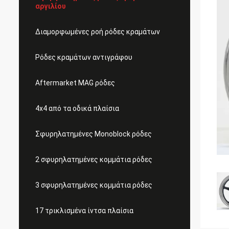
αργιλίου
Διαμορφωμένες ροή ρόδες κραμάτων
Ρόδες κραμάτων αντιγράφου
Aftermarket MAG ρόδες
4x4 από τα οδικά πλαίσια
Σφυρηλατημένες Monoblock ρόδες
2 σφυρηλατημένες κομμάτια ρόδες
3 σφυρηλατημένες κομμάτια ρόδες
17 τρικλισμένα ίντσα πλαίσια