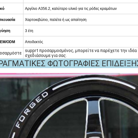
ικό
Αργίλιο A356.2, καλύτερο υλικό για τις ρόδες κραμάτων
σκευασία
Χαρτοκιβώτιο, παλέτα ή ως απαίτηση
γύηση
3 έτη
EM/ODM
Αποδεκτός
supprt προσαρμοσμένος, μπορείτε να παρέχετε την ιδέα
οσαρμόστε
σχεδιάσουμε για σας.
ΡΑΓΜΑΤΙΚΕΣ ΦΩΤΟΓΡΑΦΙΕΣ ΕΠΙΔΕΙΞΗ