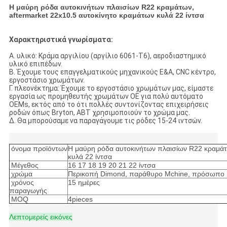
Η μαύρη ρόδα αυτοκινήτων πλαισίων R22 κραμάτων,
aftermarket 22x10.5 αυτοκίνητο κραμάτων κυλά 22 ίντσα
Χαρακτηριστικά γνωρίσματα:
Α. υλικό: Κράμα αργιλίου (αργίλιο 6061-T6), αεροδιαστημικό
υλικό επιπέδων.
Β. Έχουμε τους επαγγελματικούς μηχανικούς Ε&Α, CNC κέντρο,
εργοστάσιο χρωμάτων.
Γ. πλεονέκτημα: Έχουμε το εργοστάσιο χρωμάτων μας, είμαστε
εργασία ως προμηθευτής χρωμάτων OE για πολύ αυτόματο
OEMs, εκτός από το ότι πολλές συντονίζοντας επιχειρήσεις
ροδών όπως Bryton, ABT χρησιμοποιούν το χρώμα μας.
Δ. Θα μπορούσαμε να παραγάγουμε τις ρόδες 15-24 ιντσών.
όνομα προϊόντων
Η μαύρη ρόδα αυτοκινήτων πλαισίων R22 κραμάτ
κυλά 22 ίντσα
Μέγεθος
16 17 18 19 20 21 22 ίντσα
χρώμα
Περικοπή Dimond, παράθυρο Mchine, πρόσωπο β
χρόνος
15 ημέρες
παραγωγής
MOQ
4pieces
Λεπτομερείς εικόνες