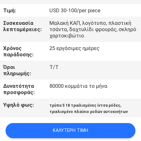
ΈΛΕΓΧΟΣ
Τιμή:
USD 30-100/per piece
ΜΑΣ
Συσκευασία
Μαλακή ΚΑΠ, λογότυπο, πλαστική
λεπτομέρειες:
τσάντα, δαχτυλίδι φρουράς, σκληρό
ΕΛΆΤΕ
χαρτοκιβώτιο.
ΣΕ
Χρόνος
25 εργάσιμες ημέρες
παράδοσης:
ΕΠΑΦΉ
ΜΕ
Όροι
T/T
πληρωμής:
ΖΗΤΉΣΤΕ
Δυνατότητα
80000 κομμάτια το μήνα
προσφοράς:
ΈΝΑ
Υψηλό φως:
,
τρύπα 5 18 τρικλισμένες ίντσα ρόδες
ΑΠΌΣΠΑΣΜΑ
τρικλισμένο πλαίσιο ροδών αυτοκινήτων
SITEMAP
ΚΑΛΎΤΕΡΗ ΤΙΜΉ