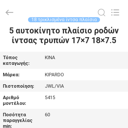
Shanghai
Rimax
Industry
Co.,Ltd.
All
18 τρικλισμένα ίντσα πλαίσια
Rights
Reserved.
5 αυτοκίνητο πλαίσιο ροδών
ΣΠΊΤΙ
ίντσας τρυπών 17×7 18×7.5
ΠΡΟΪΌΝΤΑ
Τόπος
ΚΙΝΑ
καταγωγής:
ΠΕΡΊΠΟΥ
ΕΜΕΊΣ
Μάρκα:
KIPARDO
Πιστοποίηση:
JWL/VIA
ΓΎΡΟΣ
Αριθμό
5415
ΕΡΓΟΣΤΑΣΊΩΝ
μοντέλου:
Ποσότητα
60
παραγγελίας
ΠΟΙΟΤΙΚΌΣ
min: