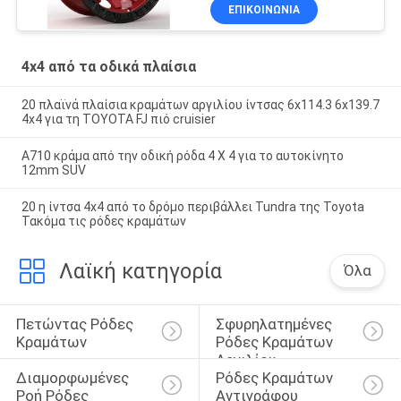
ΕΠΙΚΟΙΝΩΝΊΑ
4x4 από τα οδικά πλαίσια
20 πλαϊνά πλαίσια κραμάτων αργιλίου ίντσας 6x114.3 6x139.7
4x4 για τη TOYOTA FJ πιό cruisier
A710 κράμα από την οδική ρόδα 4 X 4 για το αυτοκίνητο
12mm SUV
20 η ίντσα 4x4 από το δρόμο περιβάλλει Tundra της Toyota
Τακόμα τις ρόδες κραμάτων
Λαϊκή κατηγορία
Όλα
Πετώντας Ρόδες 
Σφυρηλατημένες 
Κραμάτων
Ρόδες Κραμάτων 
Αργιλίου
Διαμορφωμένες 
Ρόδες Κραμάτων 
Ροή Ρόδες 
Αντιγράφου