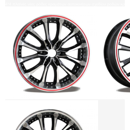
4*4 πλαϊνές νέες ρόδες κραμάτων αυτοκινήτων σχεδίου ροδών κραμ