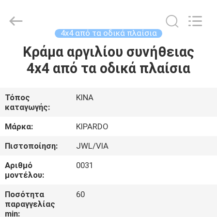
Shanghai
Rimax
Industry
Co.,Ltd.
All
4x4 από τα οδικά πλαίσια
Rights
Reserved.
Κράμα αργιλίου συνήθειας
ΣΠΊΤΙ
4x4 από τα οδικά πλαίσια
ΠΡΟΪΌΝΤΑ
Τόπος
ΚΙΝΑ
καταγωγής:
ΠΕΡΊΠΟΥ
ΕΜΕΊΣ
Μάρκα:
KIPARDO
Πιστοποίηση:
JWL/VIA
ΓΎΡΟΣ
Αριθμό
0031
ΕΡΓΟΣΤΑΣΊΩΝ
μοντέλου:
Ποσότητα
60
παραγγελίας
ΠΟΙΟΤΙΚΌΣ
min: