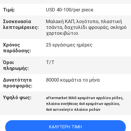
ΈΛΕΓΧΟΣ
Τιμή:
USD 40-100/per piece
ΜΑΣ
Συσκευασία
Μαλακή ΚΑΠ, λογότυπο, πλαστική
λεπτομέρειες:
τσάντα, δαχτυλίδι φρουράς, σκληρό
ΕΛΆΤΕ
χαρτοκιβώτιο.
ΣΕ
Χρόνος
25 εργάσιμες ημέρες
παράδοσης:
ΕΠΑΦΉ
ΜΕ
Όροι
T/T
πληρωμής:
ΖΗΤΉΣΤΕ
Δυνατότητα
80000 κομμάτια το μήνα
προσφοράς:
ΈΝΑ
Υψηλό φως:
,
aftermarket MAG κραμάτων αργιλίου ρόδες
ΑΠΌΣΠΑΣΜΑ
,
πλαίσια συνήθειας 4x4 κραμάτων αργιλίου
4x4 αυτοκίνητο πλαίσιο ροδών
SITEMAP
ΚΑΛΎΤΕΡΗ ΤΙΜΉ