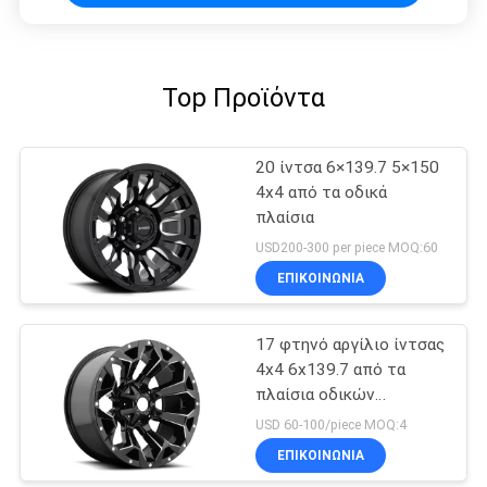
Top Προϊόντα
20 ίντσα 6×139.7 5×150
4x4 από τα οδικά
πλαίσια
USD200-300 per piece MOQ:60
ΕΠΙΚΟΙΝΩΝΊΑ
17 φτηνό αργίλιο ίντσας
4x4 6x139.7 από τα
πλαίσια οδικών
φορτηγών
USD 60-100/piece MOQ:4
ΕΠΙΚΟΙΝΩΝΊΑ