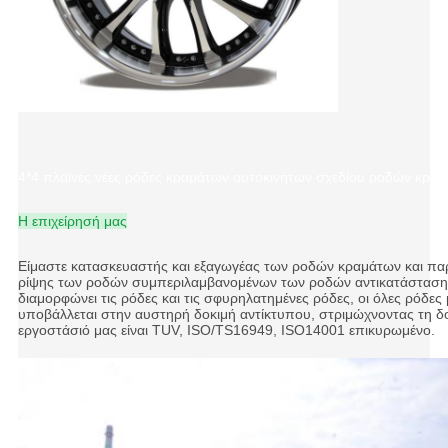
4*4 πλαϊνές νέες ρόδες κραμάτων αυτοκινήτων σχεδίου ροδών κραμ
Η επιχείρησή μας
Είμαστε κατασκευαστής και εξαγωγέας των ροδών κραμάτων και παρ
ρίψης των ροδών συμπεριλαμβανομένων των ροδών αντικατάστασης
διαμορφώνει τις ρόδες και τις σφυρηλατημένες ρόδες, οι όλες ρόδ
υποβάλλεται στην αυστηρή δοκιμή αντίκτυπου, στριμώχνοντας τη δ
εργοστάσιό μας είναι TUV, ISO/TS16949, ISO14001 επικυρωμένο.