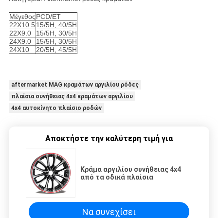
4*4 πλαϊνές νέες ρόδες κραμάτων αυτοκινήτων σχεδίου ροδών κραμ
Μέγεθος
PCD/ET
22X10.5
15/5H, 40/5H
22X9.0
15/5H, 30/5H
24X9.0
15/5H, 30/5H
24X10
20/5H, 45/5H
4*4 πλαϊνές νέες ρόδες κραμάτων αυτοκινήτων σχεδίου ροδών κραμ
aftermarket MAG κραμάτων αργιλίου ρόδες
πλαίσια συνήθειας 4x4 κραμάτων αργιλίου
4x4 αυτοκίνητο πλαίσιο ροδών
Αποκτήστε την καλύτερη τιμή για
Κράμα αργιλίου συνήθειας 4x4
από τα οδικά πλαίσια
Να συνεχίσει