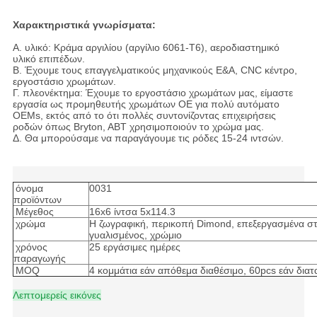
Χαρακτηριστικά γνωρίσματα:
Α. υλικό: Κράμα αργιλίου (αργίλιο 6061-T6), αεροδιαστημικό
υλικό επιπέδων.
Β. Έχουμε τους επαγγελματικούς μηχανικούς Ε&Α, CNC κέντρο,
εργοστάσιο χρωμάτων.
Γ. πλεονέκτημα: Έχουμε το εργοστάσιο χρωμάτων μας, είμαστε
εργασία ως προμηθευτής χρωμάτων OE για πολύ αυτόματο
OEMs, εκτός από το ότι πολλές συντονίζοντας επιχειρήσεις
ροδών όπως Bryton, ABT χρησιμοποιούν το χρώμα μας.
Δ. Θα μπορούσαμε να παραγάγουμε τις ρόδες 15-24 ιντσών.
4*4 πλαϊνές νέες ρόδες κραμάτων αυτοκινήτων σχεδίου ροδών
κραμάτων για τις ρόδες 20*9 MAG
όνομα
0031
προϊόντων
Μέγεθος
16x6 ίντσα 5x114.3
χρώμα
Η ζωγραφική, περικοπή Dimond, επεξεργασμένα στ
γυαλισμένος, χρώμιο
χρόνος
25 εργάσιμες ημέρες
παραγωγής
MOQ
4 κομμάτια εάν απόθεμα διαθέσιμο, 60pcs εάν δι
Λεπτομερείς εικόνες