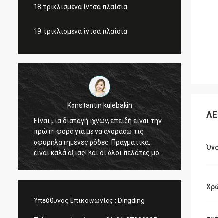
18 τρικλισμένα ίντσα πλαίσια
19 τρικλισμένα ίντσα πλαίσια
Konstantin kulebakin
Lucas Mendes
ΛΕ
ιαταγή ιχνών, επειδή είναι την
τρομερή ρόδα, καλή ποιότητ
 για με να αγοράσω τις
συμπαθητικό σχέδιο. σας ευ
μένες ρόδες. Πραγματικά,
τη γρήγορη απάντησή σας κα
Όν
αξίας! Και οι όλοι πελάτες μου
υπηρεσία
οποιούν την ποιότητα. Πλανίζω
αταγή, γρήγορη παράδοση της
ax πολύ, πιστεύω ότι όλα
Χρ
 τελειώσουν πριν από τις
Υπεύθυνος Επικοινωνίας :
Dingding
διακοπές!