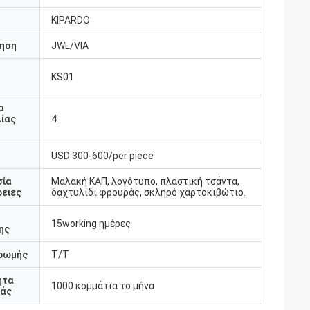
KIPARDO
ηση
JWL/VIA
KS01
υ
α
ίας
4
USD 300-600/per piece
σία
Μαλακή ΚΑΠ, λογότυπο, πλαστική τσάντα,
ειες
δαχτυλίδι φρουράς, σκληρό χαρτοκιβώτιο.
15working ημέρες
ης
ρωμής
T/T
ητα
1000 κομμάτια το μήνα
άς