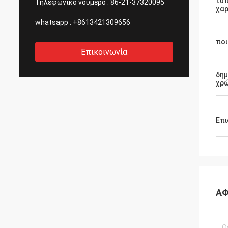
τυ
Τηλεφωνικό νούμερο :
86-21-37320095
χαρ
whatsapp :
+8613421309656
ποι
Επικοινωνία
δη
χρ
Επι
ΑΦ