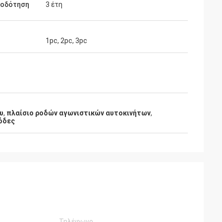
ιοδότηση
3 έτη
1pc, 2pc, 3pc
υ
,
πλαίσιο ροδών αγωνιστικών αυτοκινήτων
,
όδες