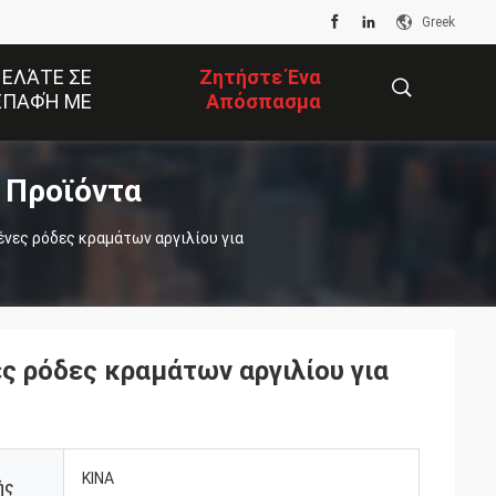
Greek
 ΕΛΆΤΕ ΣΕ
Ζητήστε Ένα
ΕΠΑΦΉ ΜΕ
Απόσπασμα
 Προϊόντα
描
νες ρόδες κραμάτων αργιλίου για
述
ς ρόδες κραμάτων αργιλίου για
ΚΙΝΑ
ής