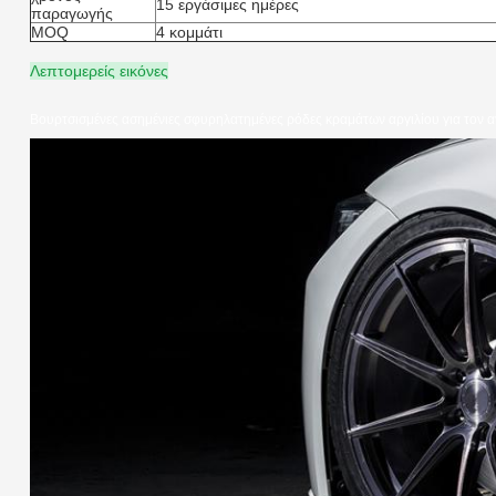
15 εργάσιμες ημέρες
παραγωγής
MOQ
4 κομμάτι
Λεπτομερείς εικόνες
Βουρτσισμένες ασημένιες σφυρηλατημένες ρόδες κραμάτων αργιλίου για τον 