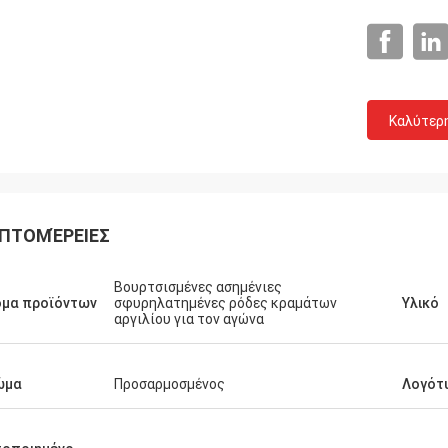
Καλύτερ
ΠΤΟΜΈΡΕΙΕΣ
α και
χαριστώ για
Βουρτσισμένες ασημένιες
ι την
ομα προϊόντων
σφυρηλατημένες ρόδες κραμάτων
Υλικό
αργιλίου για τον αγώνα
ώμα
Προσαρμοσμένος
Λογότ