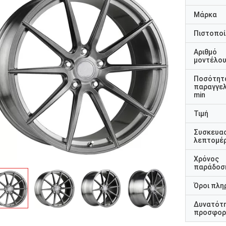
Μάρκα
Πιστοποί
Αριθμό
μοντέλο
Ποσότητ
παραγγελ
min
Τιμή
Συσκευα
λεπτομέρ
Χρόνος
παράδοσ
Όροι πλη
Δυνατότ
προσφορ