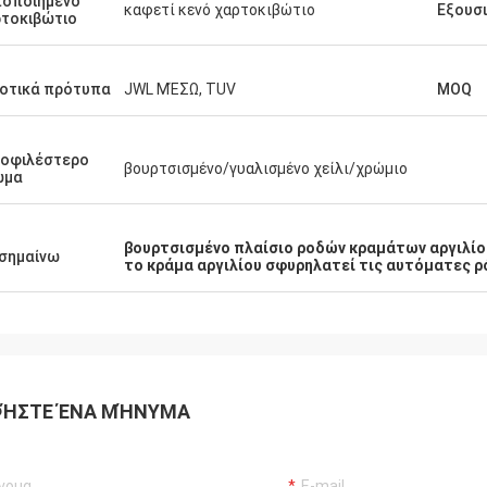
ποποιημένο
καφετί κενό χαρτοκιβώτιο
Εξουσ
τοκιβώτιο
οτικά πρότυπα
JWL ΜΈΣΩ, TUV
MOQ
μοφιλέστερο
βουρτσισμένο/γυαλισμένο χείλι/χρώμιο
ώμα
βουρτσισμένο πλαίσιο ροδών κραμάτων αργιλίο
σημαίνω
το κράμα αργιλίου σφυρηλατεί τις αυτόματες ρ
ΉΣΤΕ ΈΝΑ ΜΉΝΥΜΑ