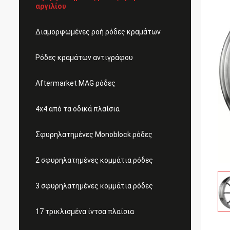
αργιλίου
Διαμορφωμένες ροή ρόδες κραμάτων
Ρόδες κραμάτων αντιγράφου
Aftermarket MAG ρόδες
4x4 από τα οδικά πλαίσια
Σφυρηλατημένες Monoblock ρόδες
2 σφυρηλατημένες κομμάτια ρόδες
3 σφυρηλατημένες κομμάτια ρόδες
17 τρικλισμένα ίντσα πλαίσια