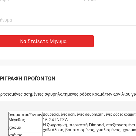
Να Στείλετε Μήνυμα
ΡΙΓΡΑΦΉ ΠΡΟΪΌΝΤΩΝ
ρτσισμένες ασημένιες σφυρηλατημένες ρόδες κραμάτων αργιλίου γι
όνομα προϊόντων
Βουρτσισμένες ασημένιες σφυρηλατημένες ρόδες κραμάτω
Μέγεθος
16-24 ΙΝΤΣΑ
Η ζωγραφική, περικοπή Dimond, επεξεργασμέν
χρώμα
χείλι άλεσε, βουρτσισμένος, γυαλισμένος, χρώμι
χρόνος