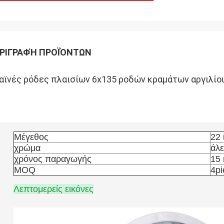
ΡΙΓΡΑΦΉ ΠΡΟΪΌΝΤΩΝ
αϊνές ρόδες πλαισίων 6x135 ροδών κραμάτων αργιλίου
 καυτό κράμα αργιλίου σχεδίου πλαισίων 19inch κυλά το 
τοκινήτων
Μέγεθος
22 
χρώμα
άλ
χρόνος παραγωγής
15 
MOQ
4pi
Λεπτομερείς εικόνες