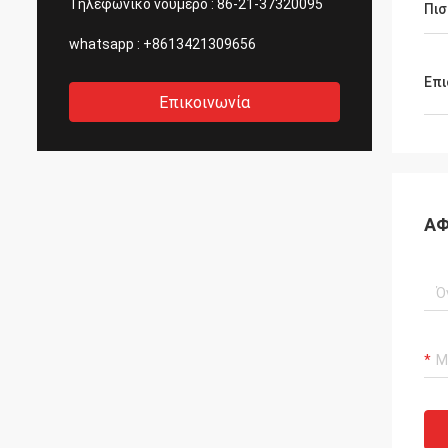
Τηλεφωνικό νούμερο :
86-21-37320095
Πισ
whatsapp :
+8613421309656
Επι
Επικοινωνία
ΑΦ