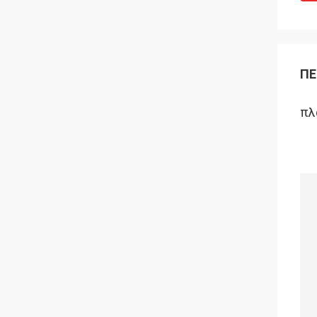
ΠΕ
πλ
Το
αυ