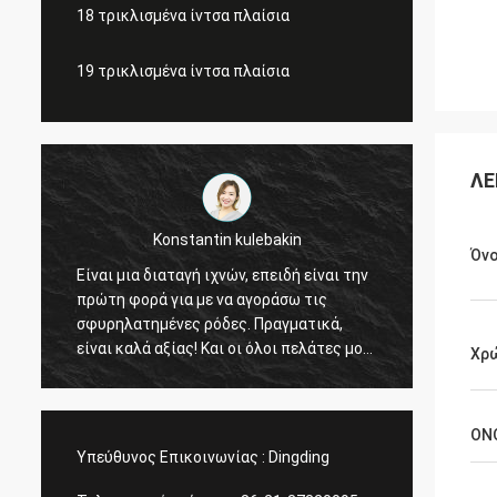
18 τρικλισμένα ίντσα πλαίσια
19 τρικλισμένα ίντσα πλαίσια
ΛΕ
Konstantin kulebakin
Όν
Είναι μια διαταγή ιχνών, επειδή είναι την
τρομερ
πρώτη φορά για με να αγοράσω τις
συμπαθ
σφυρηλατημένες ρόδες. Πραγματικά,
τη γρή
είναι καλά αξίας! Και οι όλοι πελάτες μου
υπηρε
Χρ
είναι ικανοποιούν την ποιότητα. Πλανίζω
μια νέα διαταγή, γρήγορη παράδοση της
Σαγκάη Rimax πολύ, πιστεύω ότι όλα
ΟΝ
μπορούν να τελειώσουν πριν από τις
Υπεύθυνος Επικοινωνίας :
Dingding
κινεζικές διακοπές!