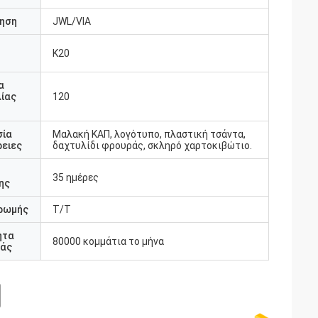
ηση
JWL/VIA
K20
υ
α
ίας
120
σία
Μαλακή ΚΑΠ, λογότυπο, πλαστική τσάντα,
ειες
δαχτυλίδι φρουράς, σκληρό χαρτοκιβώτιο.
35 ημέρες
ης
ρωμής
T/T
ητα
80000 κομμάτια το μήνα
άς