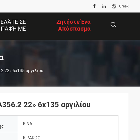
Greek
 ΕΛΆΤΕ ΣΕ
Ζητήστε Ένα
ΕΠΑΦΉ ΜΕ
Απόσπασμα
描
α
2 22» 6x135 αργιλίου
述
356.2 22» 6x135 αργιλίου
ΚΙΝΑ
ής
KIPARDO