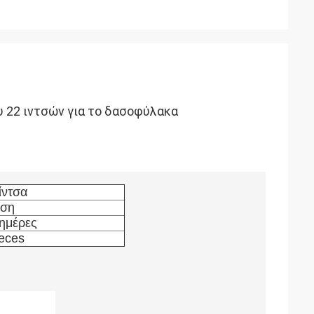
 22 ιντσών για το δασοφύλακα
έλατο για τα γερμανικά αυτοκίνητα ροδών
ίντσα
εση
ημέρες
eces