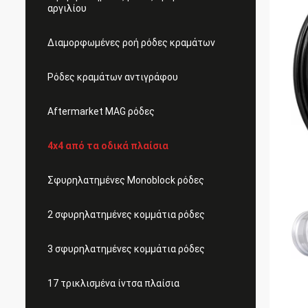
αργιλίου
Διαμορφωμένες ροή ρόδες κραμάτων
Ρόδες κραμάτων αντιγράφου
Aftermarket MAG ρόδες
4x4 από τα οδικά πλαίσια
Σφυρηλατημένες Monoblock ρόδες
2 σφυρηλατημένες κομμάτια ρόδες
3 σφυρηλατημένες κομμάτια ρόδες
17 τρικλισμένα ίντσα πλαίσια