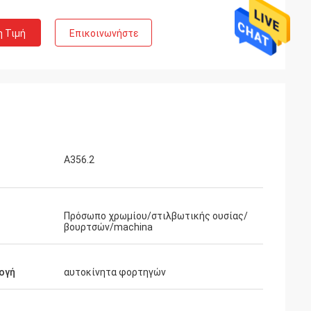
η Τιμή
Επικοινωνήστε
Α356.2
Πρόσωπο χρωμίου/στιλβωτικής ουσίας/
βουρτσών/machina
ογή
αυτοκίνητα φορτηγών