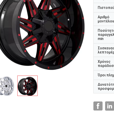
Πιστοποί
Αριθμό
μοντέλο
Ποσότητ
παραγγελ
min
Συσκευα
λεπτομέρ
Χρόνος
παράδοσ
Όροι πλη
Δυνατότ
προσφορ