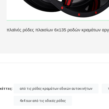
πλαϊνές ρόδες πλαισίων 6x135 ροδών κραμάτων αργι
19 ρόδες κραμάτων αργιλίου ίντσας για τις γερμανικ
κέττες:
από τις ρόδες κραμάτων οδικών αυτοκινήτων
4x4 suv από τις οδικές ρόδες