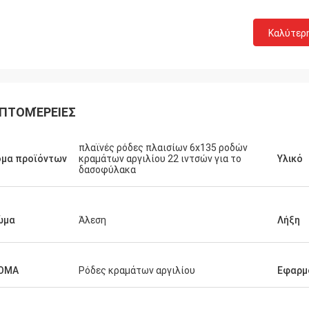
Καλύτερ
ΠΤΟΜΈΡΕΙΕΣ
πλαϊνές ρόδες πλαισίων 6x135 ροδών
Lucas Mendes
ομα προϊόντων
κραμάτων αργιλίου 22 ιντσών για το
Υλικό
δασοφύλακα
ή ρόδα, καλή ποιότητα και
ητικό σχέδιο. σας ευχαριστώ για
γορη απάντησή σας και την
σία
ώμα
Άλεση
Λήξη
ΟΜΑ
Ρόδες κραμάτων αργιλίου
Εφαρμ