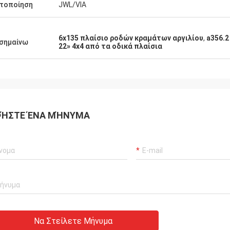
τοποίηση
JWL/VIA
6x135 πλαίσιο ροδών κραμάτων αργιλίου
,
a356.2
σημαίνω
22» 4x4 από τα οδικά πλαίσια
ΉΣΤΕ ΈΝΑ ΜΉΝΥΜΑ
Να Στείλετε Μήνυμα