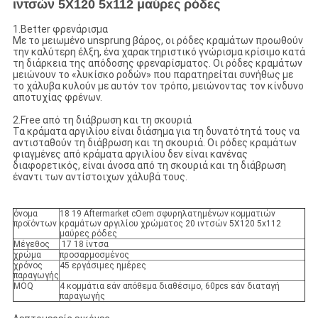
ιντσών 5X120 5x112 μαύρες ρόδες
1.Better φρενάρισμα
Με το μειωμένο unsprung βάρος, οι ρόδες κραμάτων προωθούν
την καλύτερη έλξη, ένα χαρακτηριστικό γνώρισμα κρίσιμο κατά
τη διάρκεια της απόδοσης φρεναρίσματος. Οι ρόδες κραμάτων
μειώνουν το «λυκίσκο ροδών» που παρατηρείται συνήθως με
το χάλυβα κυλούν με αυτόν τον τρόπο, μειώνοντας τον κίνδυνο
αποτυχίας φρένων.
2.Free από τη διάβρωση και τη σκουριά
Τα κράματα αργιλίου είναι διάσημα για τη δυνατότητά τους να
αντισταθούν τη διάβρωση και τη σκουριά. Οι ρόδες κραμάτων
φιαγμένες από κράματα αργιλίου δεν είναι κανένας
διαφορετικός, είναι άνοσα από τη σκουριά και τη διάβρωση
έναντι των αντίστοιχων χάλυβά τους.
όνομα
18 19 Aftermarket cOem σφυρηλατημένων κομματιών
προϊόντων
κραμάτων αργιλίου χρώματος 20 ιντσών 5X120 5x112
μαύρες ρόδες
Μέγεθος
17 18 ίντσα
χρώμα
προσαρμοσμένος
χρόνος
45 εργάσιμες ημέρες
παραγωγής
MOQ
4 κομμάτια εάν απόθεμα διαθέσιμο, 60pcs εάν διαταγή
παραγωγής