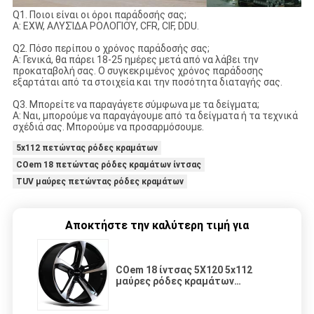
Q1. Ποιοι είναι οι όροι παράδοσής σας;
Α: EXW, ΑΛΥΣΊΔΑ ΡΟΛΟΓΙΟΎ, CFR, CIF, DDU.
Q2. Πόσο περίπου ο χρόνος παράδοσής σας;
Α: Γενικά, θα πάρει 18-25 ημέρες μετά από να λάβει την
προκαταβολή σας. Ο συγκεκριμένος χρόνος παράδοσης
εξαρτάται από τα στοιχεία και την ποσότητα διαταγής σας.
Q3. Μπορείτε να παραγάγετε σύμφωνα με τα δείγματα;
Α: Ναι, μπορούμε να παραγάγουμε από τα δείγματα ή τα τεχνικά
σχέδιά σας. Μπορούμε να προσαρμόσουμε.
5x112 πετώντας ρόδες κραμάτων
COem 18 πετώντας ρόδες κραμάτων ίντσας
TUV μαύρες πετώντας ρόδες κραμάτων
Αποκτήστε την καλύτερη τιμή για
COem 18 ίντσας 5X120 5x112
μαύρες ρόδες κραμάτων
σφυρηλατημένων κομματιών
πετώντας