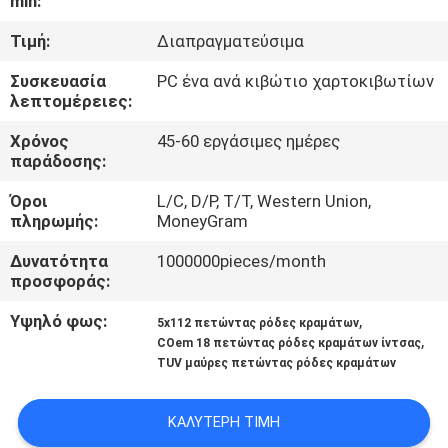
min:
ΈΛΕΓΧΟΣ
Τιμή:
Διαπραγματεύσιμα
ΜΑΣ
Συσκευασία
PC ένα ανά κιβώτιο χαρτοκιβωτίων
λεπτομέρειες:
ΕΛΆΤΕ
ΣΕ
Χρόνος
45-60 εργάσιμες ημέρες
παράδοσης:
ΕΠΑΦΉ
Όροι
L/C, D/P, T/T, Western Union,
ΜΕ
πληρωμής:
MoneyGram
Δυνατότητα
1000000pieces/month
ΖΗΤΉΣΤΕ
προσφοράς:
ΈΝΑ
Υψηλό φως:
,
5x112 πετώντας ρόδες κραμάτων
ΑΠΌΣΠΑΣΜΑ
,
COem 18 πετώντας ρόδες κραμάτων ίντσας
TUV μαύρες πετώντας ρόδες κραμάτων
SITEMAP
ΚΑΛΎΤΕΡΗ ΤΙΜΉ