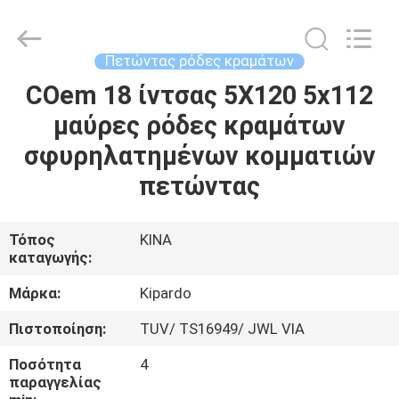
Shanghai
Rimax
Industry
Co.,Ltd.
All
Πετώντας ρόδες κραμάτων
Rights
Reserved.
COem 18 ίντσας 5X120 5x112
ΣΠΊΤΙ
μαύρες ρόδες κραμάτων
ΠΡΟΪΌΝΤΑ
σφυρηλατημένων κομματιών
πετώντας
ΠΕΡΊΠΟΥ
ΕΜΕΊΣ
Τόπος
ΚΙΝΑ
καταγωγής:
ΓΎΡΟΣ
Μάρκα:
Kipardo
ΕΡΓΟΣΤΑΣΊΩΝ
Πιστοποίηση:
TUV/ TS16949/ JWL VIA
Ποσότητα
4
ΠΟΙΟΤΙΚΌΣ
παραγγελίας