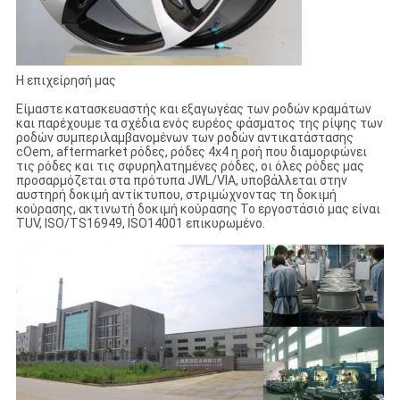
Η επιχείρησή μας
Είμαστε κατασκευαστής και εξαγωγέας των ροδών κραμάτων
και παρέχουμε τα σχέδια ενός ευρέος φάσματος της ρίψης των
ροδών συμπεριλαμβανομένων των ροδών αντικατάστασης
cOem, aftermarket ρόδες, ρόδες 4x4 η ροή που διαμορφώνει
τις ρόδες και τις σφυρηλατημένες ρόδες, οι όλες ρόδες μας
προσαρμόζεται στα πρότυπα JWL/VIA, υποβάλλεται στην
αυστηρή δοκιμή αντίκτυπου, στριμώχνοντας τη δοκιμή
κούρασης, ακτινωτή δοκιμή κούρασης Το εργοστάσιό μας είναι
TUV, ISO/TS16949, ISO14001 επικυρωμένο.