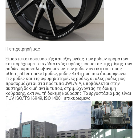
Η επιχείρησή μας
Είμαστε κατασκευαστής και εξαγωγέας των ροδών κραμάτων
και παρέχουμε τα σχέδια ενός ευρέος φάσματος της ρίψης των
ροδών συμπεριλαμβανομένων των ροδών αντικατάστασης
cOem, aftermarket ρόδες, ρόδες 4x4 η ροή που διαμορφώνει
τις ρόδες και τις σφυρηλατημένες ρόδες, οι όλες ρόδες μας
προσαρμόζεται στα πρότυπα JWL/VIA, υποβάλλεται στην
αυστηρή δοκιμή αντίκτυπου, στριμώχνοντας τη δοκιμή
κούρασης, ακτινωτή δοκιμή κούρασης Το εργοστάσιό μας είναι
TUV, ISO/TS16949, ISO14001 επικυρωμένο.