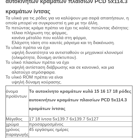
αυτοκινήτων κραμάτων πλαισίων PCD 5x114.3
κραμάτων ίντσας
Τα υλικά για τις ρόδες για να καλύψουν μια σειρά απαιτήσεων, η
οποία μπορεί να συγκρουστεί η μια με την άλλη.
Το πετώντας κράμα πρέπει να έχει τις καλές πετώντας ιδιότητες:
τέλεια πλήρωση της φόρμας,
κανένα μέταλλο που κολλά στη φόρμα,
Ελάχιστη τάση στο καυτές ράγισμα και τη διακένωση.
Το υλικό πρέπει να έχει
υψηλή δυνατότητα να αντισταθούν οι μηχανικοί κλονισμοί
(ολκιμότητα, δύναμη αντίκτυπου).
Το υλικό πλαισίων πρέπει να έχει
υψηλή αντίσταση διάβρωσης και σε κανονικό, και μια
αλατούχο ατμόσφαιρα.
Το υλικό ROM πρέπει να είναι
υψηλή δύναμη κούρασης.
όνομα
Το αυτοκίνητο κραμάτων κυλά 15 16 17 18 ρόδες
προϊόντων
αυτοκινήτων κραμάτων πλαισίων PCD 5x114.3
κραμάτων ίντσας
Μέγεθος
17 18 ίντσα 5x139.7 6x139.7 5x127
χρώμα
προσαρμοσμένος
χρόνος
45 εργάσιμες ημέρες
παραγωγής