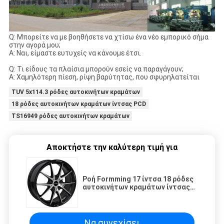
Q: Μπορείτε να με βοηθήσετε να χτίσω ένα νέο εμπορικό σήμα
στην αγορά μου;
Α: Ναι, είμαστε ευτυχείς να κάνουμε έτσι.
Q: Τι είδους τα πλαίσια μπορούν εσείς να παραγάγουν;
Α: Χαμηλότερη πίεση, ρίψη βαρύτητας, που σφυρηλατείται
TUV 5x114.3 ρόδες αυτοκινήτων κραμάτων
18 ρόδες αυτοκινήτων κραμάτων ίντσας PCD
TS16949 ρόδες αυτοκινήτων κραμάτων
Αποκτήστε την καλύτερη τιμή για
Ροή Formming 17 ίντσα 18 ρόδες
αυτοκινήτων κραμάτων ίντσας
PCD 5x114.3
Να συνεχίσει