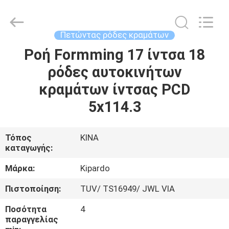
Shanghai
Rimax
Industry
Co.,Ltd.
All
Πετώντας ρόδες κραμάτων
Rights
Reserved.
Ροή Formming 17 ίντσα 18
ΣΠΊΤΙ
ρόδες αυτοκινήτων
ΠΡΟΪΌΝΤΑ
κραμάτων ίντσας PCD
5x114.3
ΠΕΡΊΠΟΥ
ΕΜΕΊΣ
Τόπος
ΚΙΝΑ
καταγωγής:
ΓΎΡΟΣ
Μάρκα:
Kipardo
ΕΡΓΟΣΤΑΣΊΩΝ
Πιστοποίηση:
TUV/ TS16949/ JWL VIA
Ποσότητα
4
ΠΟΙΟΤΙΚΌΣ
παραγγελίας