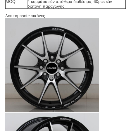
MOQ
4 κομμάτια εάν απόθεμα διαθέσιμο, 60pcs εάν
διαταγή παραγωγής
Λεπτομερείς εικόνες