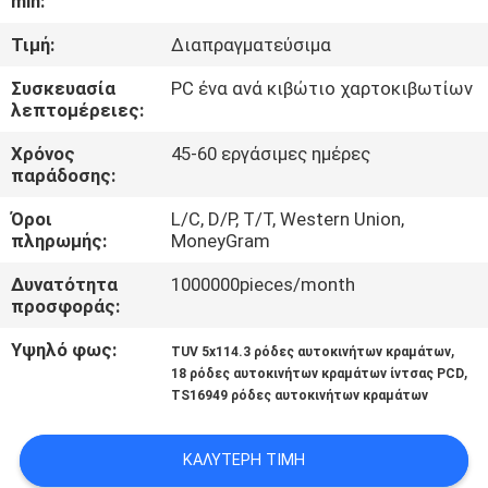
min:
ΈΛΕΓΧΟΣ
Τιμή:
Διαπραγματεύσιμα
ΜΑΣ
Συσκευασία
PC ένα ανά κιβώτιο χαρτοκιβωτίων
λεπτομέρειες:
ΕΛΆΤΕ
ΣΕ
Χρόνος
45-60 εργάσιμες ημέρες
παράδοσης:
ΕΠΑΦΉ
Όροι
L/C, D/P, T/T, Western Union,
ΜΕ
πληρωμής:
MoneyGram
Δυνατότητα
1000000pieces/month
ΖΗΤΉΣΤΕ
προσφοράς:
ΈΝΑ
Υψηλό φως:
,
TUV 5x114.3 ρόδες αυτοκινήτων κραμάτων
ΑΠΌΣΠΑΣΜΑ
,
18 ρόδες αυτοκινήτων κραμάτων ίντσας PCD
TS16949 ρόδες αυτοκινήτων κραμάτων
SITEMAP
ΚΑΛΎΤΕΡΗ ΤΙΜΉ