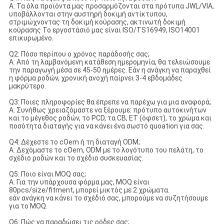
Α: Τα όλα προϊόντα μας προσαρμόζονται στα πρότυπα JWL/VIA,
υποβάλλονται στην αυστηρή δοκιμή αντίκτυπου,
στριμώχνοντας τη δοκιμή κούρασης, ακτινωτή δοκιμή
κούρασης Το εργοστάσιό μας είναι ISO/TS16949, ISO14001
επικυρωμένο.
Q2: Πόσο περίπου ο χρόνος παράδοσής σας;
Α: Από τη λαμβανόμενη κατάθεση ημερομηνία, θα τελειώσουμε
την παραγωγή μέσα σε 45-50 ημέρες. Εάν η ανάγκη να παραχθεί
η φόρμα ροδών, χρονική ανοχή παίρνει 3-4 εβδομάδες
μακρύτερο.
Q3: Ποιες πληροφορίες θα έπρεπε να παρέχω για μια αναφορά;
Α: Συνήθως χρειαζόμαστε να ξέρουμε: πρότυπο αυτοκινήτων
και το μέγεθος ροδών, το PCD, τα CB, ET (όφσετ), το χρώμα και
ποσότητα διαταγής για να κάνει ένα σωστό quoation για σας.
Q4: Δέχεστε το cOem ή τη διαταγή ODM;
Α: Δεχόμαστε το cOem, ODM με το λογότυπο του πελάτη, το
σχέδιο ροδών και το σχέδιο συσκευασίας.
Q5: Ποιο είναι MOQ σας;
Α: Για την υπάρχουσα φόρμα μας, MOQ είναι
80pcs/size/fitment, μπορεί μικτός με 2 χρώματα.
εάν ανάγκη να κάνει το σχέδιό σας, μπορούμε να συζητήσουμε
για το MOQ.
Q6: Πώς να παραδώσει τις ρόδες σας;