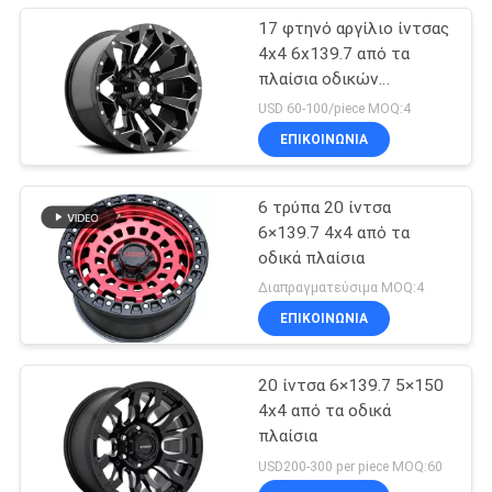
17 φτηνό αργίλιο ίντσας
4x4 6x139.7 από τα
πλαίσια οδικών
φορτηγών
USD 60-100/piece MOQ:4
ΕΠΙΚΟΙΝΩΝΊΑ
6 τρύπα 20 ίντσα
6×139.7 4x4 από τα
οδικά πλαίσια
Διαπραγματεύσιμα MOQ:4
ΕΠΙΚΟΙΝΩΝΊΑ
20 ίντσα 6×139.7 5×150
4x4 από τα οδικά
πλαίσια
USD200-300 per piece MOQ:60