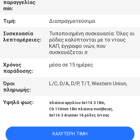
παραγγελίας
ΈΛΕΓΧΟΣ
min:
Τιμή:
Διαπραγματεύσιμα
ΜΑΣ
ΕΛΆΤΕ
Συσκευασία
Τυποποιημένη συσκευασία: Όλες οι
λεπτομέρειες:
ρόδες καλύπτονται με το ντους
ΣΕ
ΚΑΠ, έγγραφο ινών, που
συσκευάζεται σ
ΕΠΑΦΉ
Χρόνος
μέσα σε 15 ημέρες
ΜΕ
παράδοσης:
Όροι
L/C, D/A, D/P, T/T, Western Union,
ΖΗΤΉΣΤΕ
πληρωμής:
ΈΝΑ
Υψηλό φως:
,
πλαίσια αργιλίου 6x114.3 18in
ΑΠΌΣΠΑΣΜΑ
,
Cb 110mm 18in πλαίσια συνήθειας
6x114.3 4runner 18 ρόδες ίντσας
SITEMAP
ΚΑΛΎΤΕΡΗ ΤΙΜΉ