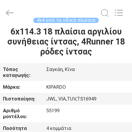
Shanghai
Rimax
Industry
Co.,Ltd.
All
4x4 από τα οδικά πλαίσια
Rights
Reserved.
6x114.3 18 πλαίσια αργιλίου
ΣΠΊΤΙ
συνήθειας ίντσας, 4Runner 18
ΠΡΟΪΌΝΤΑ
ρόδες ίντσας
ΠΕΡΊΠΟΥ
Τόπος
Σαγκάη, Κίνα
καταγωγής:
ΕΜΕΊΣ
Μάρκα:
KIPARDO
ΓΎΡΟΣ
Πιστοποίηση:
JWL, VIA,TUV,TS16949
ΕΡΓΟΣΤΑΣΊΩΝ
Αριθμό
55199
μοντέλου:
ΠΟΙΟΤΙΚΌΣ
Ποσότητα
4 κομμάτια