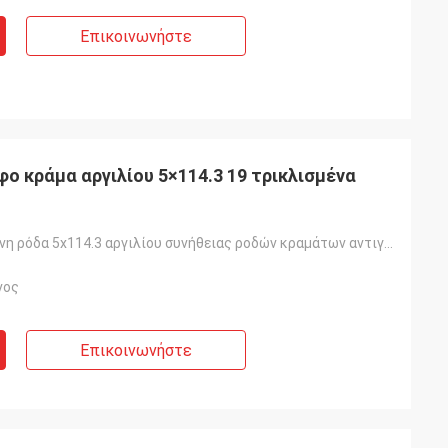
Επικοινωνήστε
ο κράμα αργιλίου 5×114.3 19 τρικλισμένα
Σφυρηλατημένη ρόδα 5x114.3 αργιλίου συνήθειας ροδών κραμάτων αντιγράφου σχέδιο 19 ρόδες ίντσας
νος
Επικοινωνήστε