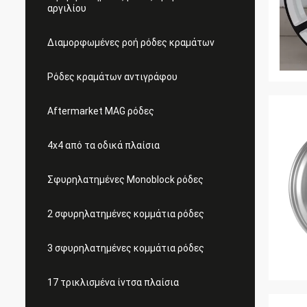
αργιλίου
Διαμορφωμένες ροή ρόδες κραμάτων
Ρόδες κραμάτων αντιγράφου
Aftermarket MAG ρόδες
4x4 από τα οδικά πλαίσια
Σφυρηλατημένες Monoblock ρόδες
2 σφυρηλατημένες κομμάτια ρόδες
3 σφυρηλατημένες κομμάτια ρόδες
17 τρικλισμένα ίντσα πλαίσια