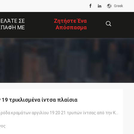
Greek
 ΕΛΆΤΕ ΣΕ
Ζητήστε Ένα
ΕΠΑΦΉ ΜΕ
Απόσπασμα
描
述
 19 τρικλισμένα ίντσα πλαίσια
κοίλη 5 μαύρη ρόδα κραμάτων αργιλίου 19 20 21 τρυπών ίντσας από την Κίνα
νος