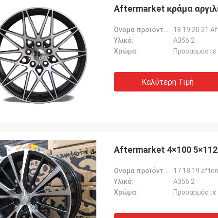
Aftermarket κράμα αργιλ
Όνομα προϊόντων:
Υλικό:
Α356.2
Χρώμα:
Προσαρμόστε
Καλύτερη Τιμή
Lucas Mendes
ή ρόδα, καλή ποιότητα και
ητικό σχέδιο. σας ευχαριστώ για
γορη απάντησή σας και την
Aftermarket 4×100 5×112
σία
Όνομα προϊόντων:
Υλικό:
Α356.2
Χρώμα:
Προσαρμόστε