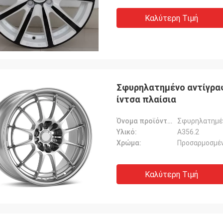
Καλύτερη Τιμή
Σφυρηλατημένο αντίγραφ
ίντσα πλαίσια
Όνομα προϊόντων:
Υλικό:
Α356.2
Χρώμα:
Προσαρμοσμέ
Καλύτερη Τιμή