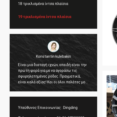
18 τρικλισμένα ίντσα πλαίσια
19 τρικλισμένα ίντσα πλαίσια
Konstantin kulebakin
Είναι μια διαταγή ιχνών, επειδή είναι την
τρομερ
πρώτη φορά για με να αγοράσω τις
συμπαθ
σφυρηλατημένες ρόδες. Πραγματικά,
τη γρή
είναι καλά αξίας! Και οι όλοι πελάτες μου
υπηρε
είναι ικανοποιούν την ποιότητα. Πλανίζω
μια νέα διαταγή, γρήγορη παράδοση της
Σαγκάη Rimax πολύ, πιστεύω ότι όλα
μπορούν να τελειώσουν πριν από τις
Υπεύθυνος Επικοινωνίας :
Dingding
κινεζικές διακοπές!