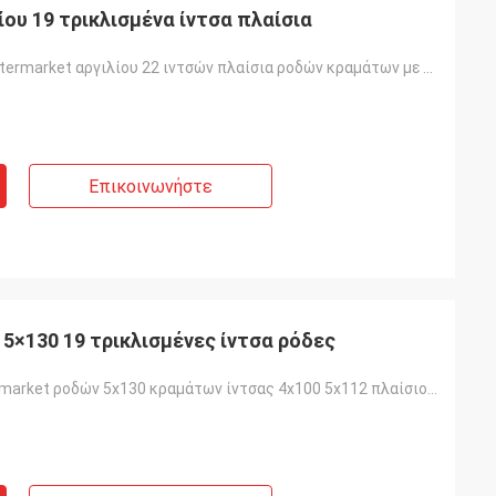
ίου 19 τρικλισμένα ίντσα πλαίσια
18 19 20 21 Aftermarket αργιλίου 22 ιντσών πλαίσια ροδών κραμάτων με PCD 5x108
Επικοινωνήστε
 5×130 19 τρικλισμένες ίντσα ρόδες
17 18 19 aftermarket ροδών 5x130 κραμάτων ίντσας 4x100 5x112 πλαίσιο ροδών από την Κίνα