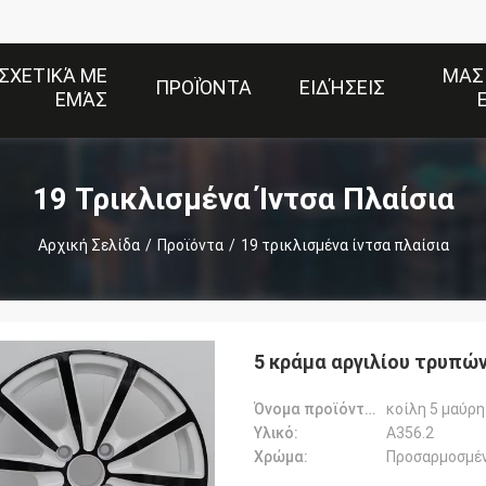
ΣΧΕΤΙΚΆ ΜΕ
ΜΑΣ
ΠΡΟΪΌΝΤΑ
ΕΙΔΉΣΕΙΣ
ΕΜΆΣ
19 Τρικλισμένα Ίντσα Πλαίσια
Αρχική Σελίδα
/
Προϊόντα
/
19 τρικλισμένα ίντσα πλαίσια
5 κράμα αργιλίου τρυπών
Όνομα προϊόντων:
Υλικό:
Α356.2
Χρώμα:
Προσαρμοσμέ